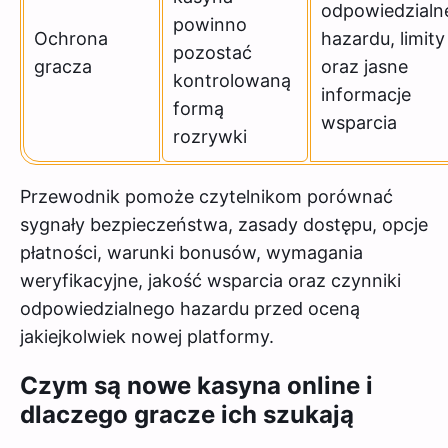
odpowiedzialn
powinno
Ochrona
hazardu, limity
pozostać
gracza
oraz jasne
kontrolowaną
informacje
formą
wsparcia
rozrywki
Przewodnik pomoże czytelnikom porównać
sygnały bezpieczeństwa, zasady dostępu, opcje
płatności, warunki bonusów, wymagania
weryfikacyjne, jakość wsparcia oraz czynniki
odpowiedzialnego hazardu przed oceną
jakiejkolwiek nowej platformy.
Czym są nowe kasyna online i
dlaczego gracze ich szukają