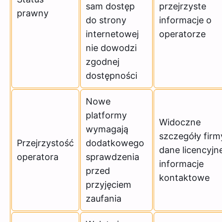
sam dostęp
przejrzyste
prawny
do strony
informacje o
internetowej
operatorze
nie dowodzi
zgodnej
dostępności
Nowe
platformy
Widoczne
wymagają
szczegóły firm
Przejrzystość
dodatkowego
dane licencyjne
operatora
sprawdzenia
informacje
przed
kontaktowe
przyjęciem
zaufania