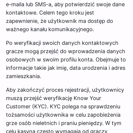
e-maila lub SMS-a, aby potwierdzić swoje dane
kontaktowe. Celem tego kroku jest
zapewnienie, że użytkownik ma dostęp do
ważnego kanału komunikacyjnego.
Po weryfikacji swoich danych kontaktowych
gracze mogą przejść do wprowadzenia danych
osobowych w swoim profilu konta. Obejmuje to
informacje takie jak imię, data urodzenia i adres
zamieszkania.
Aby zakończyć proces rejestracji, użytkownicy
muszą przejść weryfikację Know Your
Customer (KYC). KYC polega na sprawdzeniu
tożsamości użytkownika w celu zapobieżenia
grze osób nieletnich i praniu pieniędzy. W tym
celu kasyna często wymagają od graczy