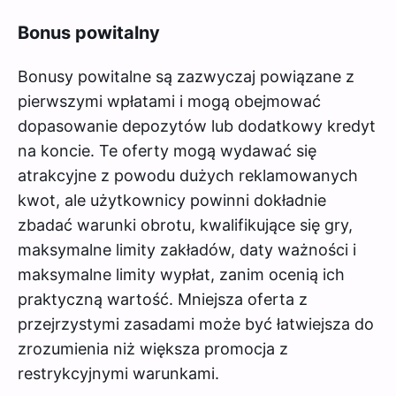
Bonus powitalny
Bonusy powitalne są zazwyczaj powiązane z
pierwszymi wpłatami i mogą obejmować
dopasowanie depozytów lub dodatkowy kredyt
na koncie. Te oferty mogą wydawać się
atrakcyjne z powodu dużych reklamowanych
kwot, ale użytkownicy powinni dokładnie
zbadać warunki obrotu, kwalifikujące się gry,
maksymalne limity zakładów, daty ważności i
maksymalne limity wypłat, zanim ocenią ich
praktyczną wartość. Mniejsza oferta z
przejrzystymi zasadami może być łatwiejsza do
zrozumienia niż większa promocja z
restrykcyjnymi warunkami.