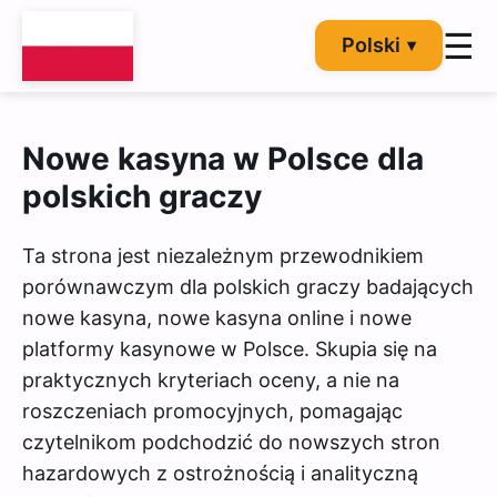
Polski
▾
Nowe kasyna w Polsce dla
polskich graczy
Ta strona jest niezależnym przewodnikiem
porównawczym dla polskich graczy badających
nowe kasyna, nowe kasyna online i nowe
platformy kasynowe w Polsce. Skupia się na
praktycznych kryteriach oceny, a nie na
roszczeniach promocyjnych, pomagając
czytelnikom podchodzić do nowszych stron
hazardowych z ostrożnością i analityczną