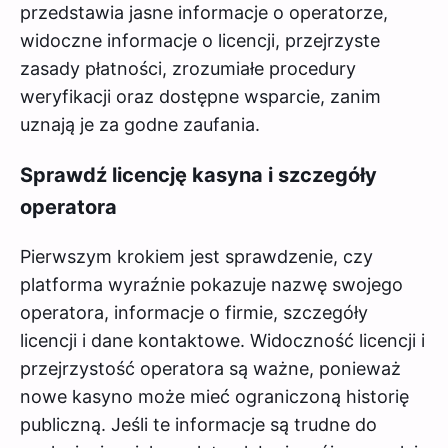
przedstawia jasne informacje o operatorze,
widoczne informacje o licencji, przejrzyste
zasady płatności, zrozumiałe procedury
weryfikacji oraz dostępne wsparcie, zanim
uznają je za godne zaufania.
Sprawdź licencję kasyna i szczegóły
operatora
Pierwszym krokiem jest sprawdzenie, czy
platforma wyraźnie pokazuje nazwę swojego
operatora, informacje o firmie, szczegóły
licencji i dane kontaktowe. Widoczność licencji i
przejrzystość operatora są ważne, ponieważ
nowe kasyno może mieć ograniczoną historię
publiczną. Jeśli te informacje są trudne do