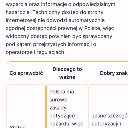
wsparcia oraz informacje o odpowiedzialnym
hazardzie. Techniczny dostęp do strony
internetowej nie dowodzi automatycznie
zgodnej dostępności prawnej w Polsce, więc
widoczny dostęp powinien być sprawdzany
pod kątem przejrzystych informacji o
operatorze i regulacjach.
Dlaczego to
Co sprawdzić
Dobry znak
ważne
Polska ma
surowe
zasady
dotyczące
Jasne szczegó
hazardu, więc
autoryzacji i
Status