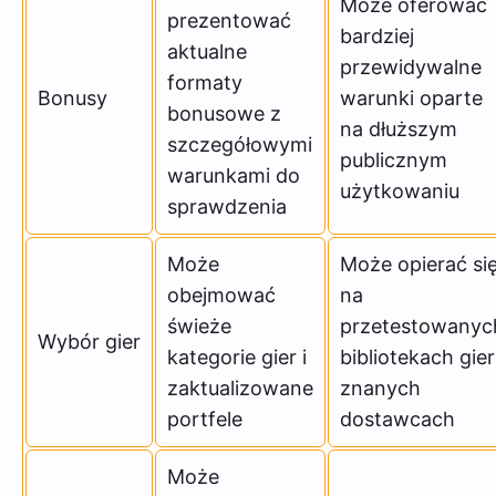
Może oferować
prezentować
bardziej
aktualne
przewidywalne
formaty
Bonusy
warunki oparte
bonusowe z
na dłuższym
szczegółowymi
publicznym
warunkami do
użytkowaniu
sprawdzenia
Może
Może opierać si
obejmować
na
świeże
przetestowanyc
Wybór gier
kategorie gier i
bibliotekach gier
zaktualizowane
znanych
portfele
dostawcach
Może