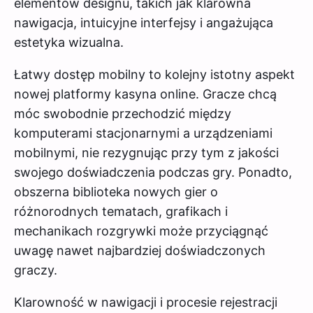
elementów designu, takich jak klarowna
nawigacja, intuicyjne interfejsy i angażująca
estetyka wizualna.
Łatwy dostęp mobilny to kolejny istotny aspekt
nowej platformy kasyna online. Gracze chcą
móc swobodnie przechodzić między
komputerami stacjonarnymi a urządzeniami
mobilnymi, nie rezygnując przy tym z jakości
swojego doświadczenia podczas gry. Ponadto,
obszerna biblioteka nowych gier o
różnorodnych tematach, grafikach i
mechanikach rozgrywki może przyciągnąć
uwagę nawet najbardziej doświadczonych
graczy.
Klarowność w nawigacji i procesie rejestracji